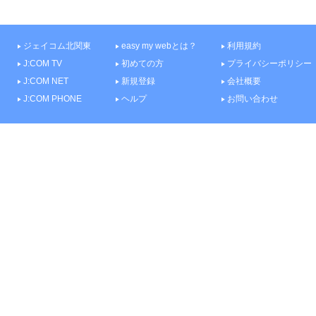
ジェイコム北関東
easy my webとは？
利用規約
J:COM TV
初めての方
プライバシーポリシー
J:COM NET
新規登録
会社概要
J:COM PHONE
ヘルプ
お問い合わせ