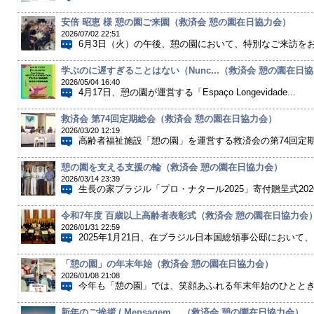
安倍 昭恵 様 憩の園ご来園（救済会 憩の園在日協力会）
2026/07/02 22:51
6月3日（火）の午後、憩の園において、特別なご来訪をお
学ぶのに遅すぎることはない（Nunc...（救済会 憩の園在日
2026/05/04 16:40
4月17日、憩の園が運営する「Espaço Longevidade...
救済会 第74回定期総会（救済会 憩の園在日協力会）
2026/03/20 12:19
高齢者福祉施設「憩の園」を運営する救済会の第74回定期総
憩の園を支える支援の輪（救済会 憩の園在日協力会）
2026/03/14 23:39
生長の家ブラジル「プロ・ナタール2025」寄付贈呈式2026
令和7年度 百歳以上高齢者表彰式（救済会 憩の園在日協力会
2026/01/31 22:59
2025年1月21日、在ブラジル日本国総領事公邸において、
「憩の園」の年末年始（救済会 憩の園在日協力会）
2026/01/08 21:08
今年も「憩の園」では、笑顔あふれる年末年始のひとときを
新年のご挨拶 / Mensagem ...（救済会 憩の園在日協力会）