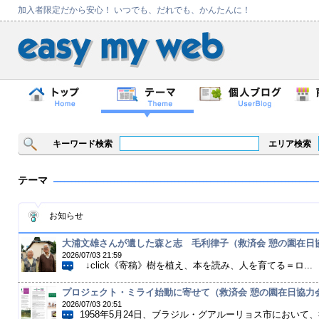
加入者限定だから安心！ いつでも、だれでも、かんたんに！
キーワード検索
エリア検索
テーマ
お知らせ
大浦文雄さんが遺した森と志 毛利律子（救済会 憩の園在日
2026/07/03 21:59
↓click《寄稿》樹を植え、本を読み、人を育てる＝ロ...
プロジェクト・ミライ始動に寄せて（救済会 憩の園在日協力
2026/07/03 20:51
1958年5月24日、ブラジル・グアルーリョス市において、