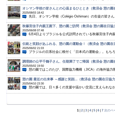
オシマン学校の皆さんとの心温まるひととき（救済会 憩の園
2025/08/03 18:42
先日、オシマン学校（Colégio Oshiman）の生徒の皆さん..
秋篠宮佳子内親王殿下、憩の園ご訪問（救済会 憩の園在日協
2025/06/08 07:48
6月4日よりブラジルを公式訪問されている秋篠宮佳子内親
伝統と笑顔があふれる、憩の園の運動会！（救済会 憩の園在
2025/06/02 21:03
ブラジルの日系社会に根付く「日本式の運動会」。もちろん
調理師の公平千鶴子さん、任期満了でご帰国（救済会 憩の園
2025/05/02 19:50
憩の園ではこのたび、国際協力機構（JICA）の海外協力隊
憩の園 最近の出来事 ～感謝と笑顔...（救済会 憩の園在日協
2025/04/10 23:30
憩の園では、日々多くの支援や温かい交流に支えられながら
1
|
2
|
3
|
4
|
5
|
6
|
7
次のペ