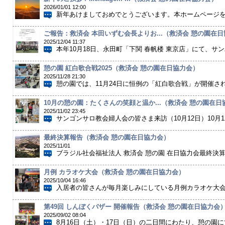
2026/01/01 12:00
新年あけましておめでとうございます。本ホームページを通
ご報告：救済会 本田いずむ会長よりお...（救済会 憩の園在
2025/12/04 11:37
本年10月18日、永田町「下関 春帆楼 東京店」にて、サン
憩の園 紅白歌合戦2025（救済会 憩の園在日協力会）
2025/11/28 21:30
憩の園では、11月24日に恒例の「紅白歌合戦」が開催され
10月の憩の園：たくさんの笑顔と温か...（救済会 憩の園在日
2025/11/02 23:45
サンゴンサロ教会婦人会の皆さま来訪（10月12日）10月1
最終決算報告（救済会 憩の園在日協力会）
2025/11/01
ブラジル社会福祉法人 救済会 憩の園 在日協力会最終決算報
月例 カラオケ大会（救済会 憩の園在日協力会）
2025/10/04 16:46
入居者の皆さんが毎月楽しみにしている月例カラオケ大会の
第49回 しんぼくバザー 開催報告（救済会 憩の園在日協力会
2025/09/02 08:04
8月16日（土）・17日（日）の二日間にわたり、憩の園にて恒