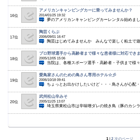
アメリカンキャンピングカーに乗ってみませんか？
2014/01/25 19:32
16位
夢のアメリカンキャンピングカーレンタル始めました
陶芸くらぶ
2006/09/01 16:47
17位
陶芸はじめてみませんか みんなで楽しく粘土で遊ん
プロ野球選手から高齢者まで様々な患者様に対応でき
2005/12/05 15:06
18位
当院は、各種スポーツ選手・高齢者・子供まで様々な
愛鳥家さんのための鳥さん専用ホテル☆彡
2006/10/18 09:41
19位
ちょっとお出かけしたいけど・・・鳥さんが心配・・
武州松山辛みそ
2005/11/25 13:07
20位
埼玉県東松山市は辛味噌ダレの焼き鳥（豚のカシラ）
1
|
2
次のページ