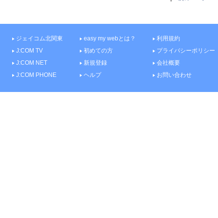
ジェイコム北関東
easy my webとは？
利用規約
J:COM TV
初めての方
プライバシーポリシー
J:COM NET
新規登録
会社概要
J:COM PHONE
ヘルプ
お問い合わせ