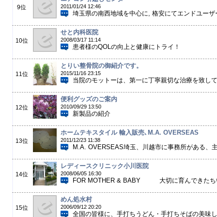
2011/01/24 12:46
9位
埼玉県の南西地域を中心に, 格安にてエンドユーザ
せと内科医院
2008/03/17 11:14
10位
患者様のQOLの向上と健康にトライ！ 診療時間 午
とりい整骨院の御紹介です。
2015/11/16 23:15
11位
当院のモットーは、第一に丁寧親切な治療を致してま
便利グッズのご案内
2010/09/29 13:50
12位
新製品の紹介
ホームテキスタイル 輸入販売､M.A. OVERSEAS
2011/12/23 11:38
13位
M.A. OVERSEAS埼玉、川越市に事務所がある、
レディースクリニック小川医院
2008/06/05 16:30
14位
FOR MOTHER & BABY 大切に育んできた
めん処水村
2006/09/12 20:20
15位
全国の皆様に、手打ちうどん・手打ちそばの美味しい