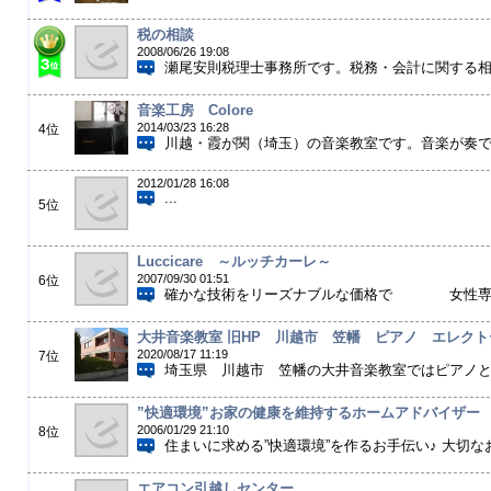
税の相談
2008/06/26 19:08
瀬尾安則税理士事務所です。税務・会計に関する相談
音楽工房 Colore
2014/03/23 16:28
4位
川越・霞が関（埼玉）の音楽教室です。音楽が奏でる
2012/01/28 16:08
...
5位
Luccicare ～ルッチカーレ～
2007/09/30 01:51
6位
確かな技術をリーズナブルな価格で 女性
大井音楽教室 旧HP 川越市 笠幡 ピアノ エレク
2020/08/17 11:19
7位
埼玉県 川越市 笠幡の大井音楽教室ではピアノとエ
”快適環境”お家の健康を維持するホームアドバイザー
2006/01/29 21:10
8位
住まいに求める”快適環境”を作るお手伝い♪ 大切な
エアコン引越しセンター